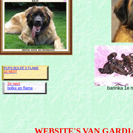
PUPS BOLKE X FLAME
1E NEST
2e nest
barinka 1e 
bolke en flame
WEBSITE'S VAN GARD