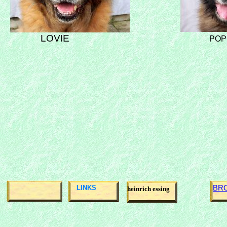
LOVIE
POP
BR
LINKS
heinrich essing